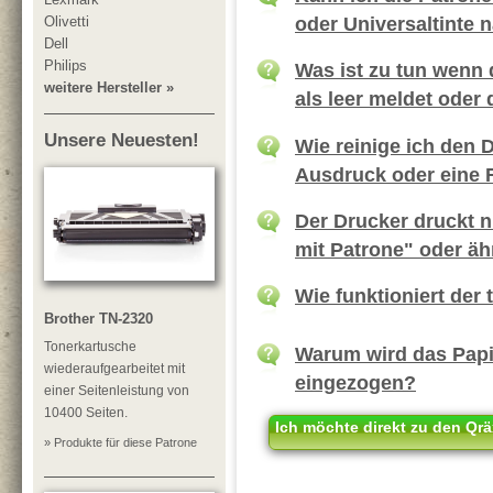
oder Universaltinte 
Olivetti
Dell
Philips
Was ist zu tun wenn 
weitere Hersteller »
als leer meldet oder
Unsere Neuesten!
Wie reinige ich den 
Ausdruck oder eine F
Der Drucker druckt 
mit Patrone" oder äh
Wie funktioniert der
Brother TN-2320
Tonerkartusche
Warum wird das Papie
wiederaufgearbeitet mit
eingezogen?
einer Seitenleistung von
10400 Seiten.
Ich möchte direkt zu den Qrä
» Produkte für diese Patrone