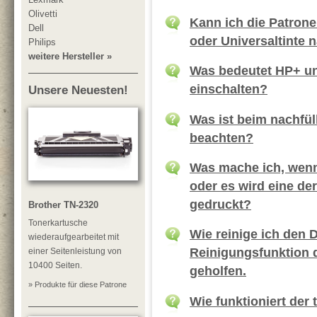
Olivetti
Kann ich die Patrone
Dell
oder Universaltinte 
Philips
weitere Hersteller »
Was bedeutet HP+ un
einschalten?
Unsere Neuesten!
Was ist beim nachfül
beachten?
Was mache ich, wenn 
oder es wird eine de
gedruckt?
Brother TN-2320
Tonerkartusche
Wie reinige ich den 
wiederaufgearbeitet mit
Reinigungsfunktion d
einer Seitenleistung von
10400 Seiten.
geholfen.
» Produkte für diese Patrone
Wie funktioniert der