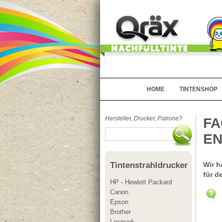
HOME
TINTENSHOP
Hersteller, Drucker, Patrone?
FA
EN
Wir h
Tintenstrahldrucker
für d
HP - Hewlett Packard
Canon
Epson
Brother
Lexmark