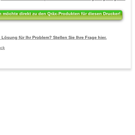
h möchte direkt zu den Qräx-Produkten für diesen Drucker!
 Lösung für Ihr Problem? Stellen Sie Ihre Frage hier.
ück