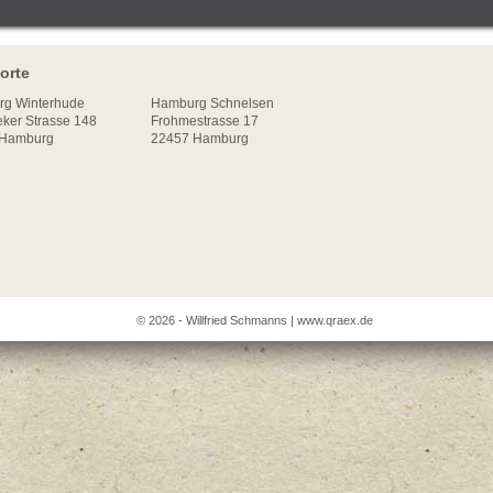
orte
rg
Winterhude
Hamburg Schnelsen
ker Strasse 148
Frohmestrasse 17
Hamburg
22457 Hamburg
© 2026 - Willfried Schmanns |
www.qraex.de