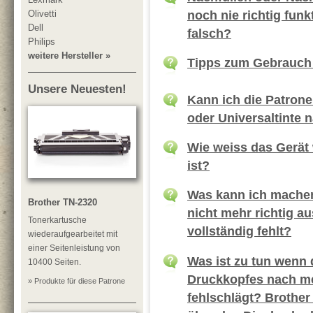
noch nie richtig funk
Olivetti
Dell
falsch?
Philips
weitere Hersteller »
Tipps zum Gebrauch 
Unsere Neuesten!
Kann ich die Patrone
oder Universaltinte 
Wie weiss das Gerät 
ist?
Was kann ich machen
Brother TN-2320
nicht mehr richtig a
Tonerkartusche
vollständig fehlt?
wiederaufgearbeitet mit
einer Seitenleistung von
Was ist zu tun wenn 
10400 Seiten.
Druckkopfes nach m
» Produkte für diese Patrone
fehlschlägt? Brothe