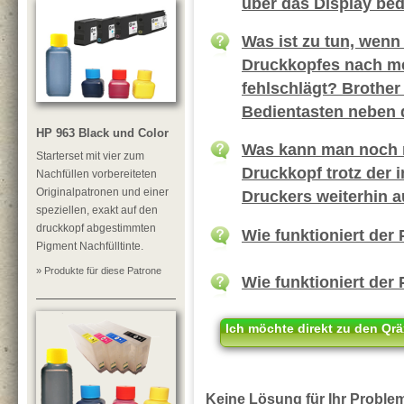
über das Display bed
Was ist zu tun, wenn
Druckkopfes nach m
fehlschlägt? Brother
Bedientasten neben 
HP 963 Black und Color
Was kann man noch 
Starterset mit vier zum
Druckkopf trotz der 
Nachfüllen vorbereiteten
Originalpatronen und einer
Druckers weiterhin a
speziellen, exakt auf den
druckkopf abgestimmten
Wie funktioniert der
Pigment Nachfülltinte.
» Produkte für diese Patrone
Wie funktioniert der
Ich möchte direkt zu den Qrä
Keine Lösung für Ihr Problem?