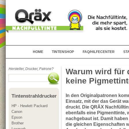
HOME
TINTENSHOP
FAQ/HILFECENTER
ST
Hersteller, Drucker, Patrone?
Warum wird für 
keine Pigmettin
In den Originalpatronen kom
Tintenstrahldrucker
Einsatz, mit der das Gerät w
HP - Hewlett Packard
druckt. Die QRÄX Nachfülltin
Canon
ebenfalls eine Pigmenttinte, 
Epson
nachgebaut ist. Damit habe
Brother
die gleichen Eigenschaften wi
Lexmark