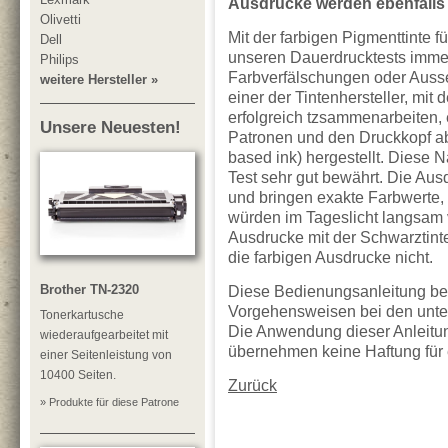
Ausdrucke werden ebenfalls 
Olivetti
Mit der farbigen Pigmenttinte f
Dell
unseren Dauerdrucktests imme
Philips
Farbverfälschungen oder Ausse
weitere Hersteller »
einer der Tintenhersteller, mit 
erfolgreich tzsammenarbeiten, 
Unsere Neuesten!
Patronen und den Druckkopf ab
based ink) hergestellt. Diese N
Test sehr gut bewährt. Die Aus
und bringen exakte Farbwerte, 
würden im Tageslicht langsam 
Ausdrucke mit der Schwarztinte
die farbigen Ausdrucke nicht.
Brother TN-2320
Diese Bedienungsanleitung be
Vorgehensweisen bei den unte
Tonerkartusche
Die Anwendung dieser Anleitung
wiederaufgearbeitet mit
übernehmen keine Haftung für
einer Seitenleistung von
10400 Seiten.
Zurück
» Produkte für diese Patrone