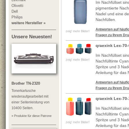
Im Nachfüllset si
Olivetti
pigmentierte Nachf
Dell
Nadel und eine deta
Philips
Nachfüllen.
weitere Hersteller »
Antworten auf häufig
zeig' mehr Bilder!
Fragen zu Ihrem Dru
Unsere Neuesten!
qraexink Lex-70
Im Nachfüllset si
zeig' mehr Bilder!
Nachfülltinte Cya
Spritze und 3 Nade
Anleitung für das 
Antworten auf häufig
Brother TN-2320
Fragen zu Ihrem Dru
Tonerkartusche
wiederaufgearbeitet mit
qraexink Lex-70
einer Seitenleistung von
10400 Seiten.
Im Nachfüllset si
Nachfülltinte Cya
» Produkte für diese Patrone
Spritze und 3 Nade
zeig' mehr Bilder!
Anleitung für das 