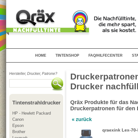
HOME
TINTENSHOP
FAQ/HILFECENTER
ST
Hersteller, Drucker, Patrone?
Druckerpatrone
Drucker nachfül
Qräx Produkte für das Nac
Tintenstrahldrucker
Druckerpatronen für den
HP - Hewlett Packard
« zurück
Canon
Epson
qraexink Lex-70
Brother
Lexmark