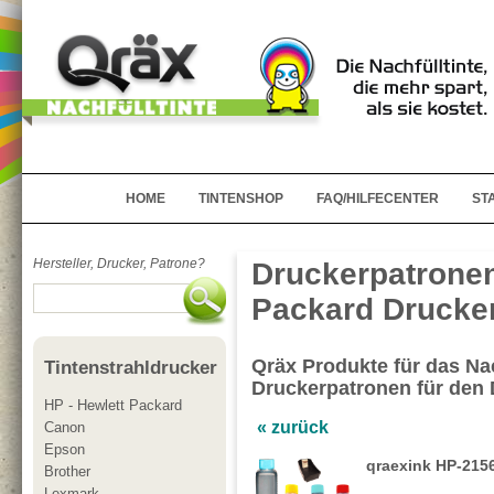
HOME
TINTENSHOP
FAQ/HILFECENTER
ST
Hersteller, Drucker, Patrone?
Druckerpatronen
Packard Drucker
Qräx Produkte für das Nac
Tintenstrahldrucker
Druckerpatronen für den
HP - Hewlett Packard
« zurück
Canon
Epson
qraexink HP-2156
Brother
Lexmark