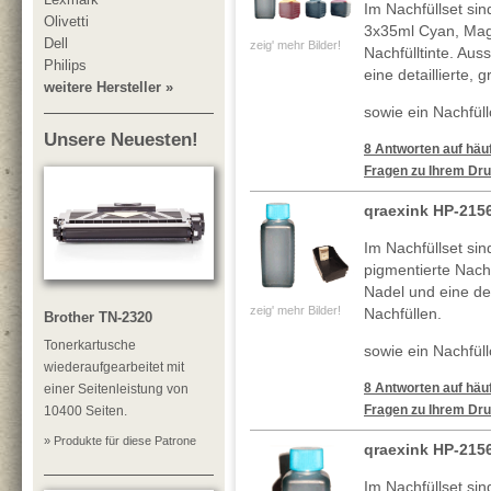
Im Nachfüllset si
Olivetti
3x35ml Cyan, Mag
Dell
zeig' mehr Bilder!
Nachfülltinte. Au
Philips
eine detaillierte, 
weitere Hersteller »
sowie ein Nachfüllc
Unsere Neuesten!
8 Antworten auf häuf
Fragen zu Ihrem Dru
qraexink HP-215
Im Nachfüllset si
pigmentierte Nachf
Nadel und eine deta
zeig' mehr Bilder!
Nachfüllen.
Brother TN-2320
Tonerkartusche
sowie ein Nachfüll
wiederaufgearbeitet mit
8 Antworten auf häuf
einer Seitenleistung von
Fragen zu Ihrem Dru
10400 Seiten.
» Produkte für diese Patrone
qraexink HP-215
Im Nachfüllset si