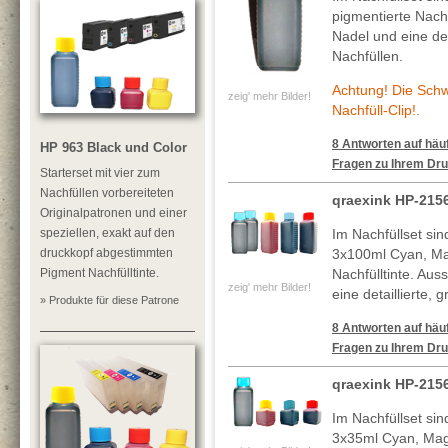
pigmentierte Nachf
Nadel und eine deta
Nachfüllen.
Achtung! Die Sch
zeig' mehr Bilder!
Nachfüll-Clip!.
8 Antworten auf häuf
HP 963 Black und Color
Fragen zu Ihrem Dru
Starterset mit vier zum
Nachfüllen vorbereiteten
qraexink HP-215
Originalpatronen und einer
speziellen, exakt auf den
Im Nachfüllset si
druckkopf abgestimmten
3x100ml Cyan, Ma
Pigment Nachfülltinte.
Nachfülltinte. Au
zeig' mehr Bilder!
eine detaillierte, 
» Produkte für diese Patrone
8 Antworten auf häuf
Fragen zu Ihrem Dru
qraexink HP-215
Im Nachfüllset si
3x35ml Cyan, Mag