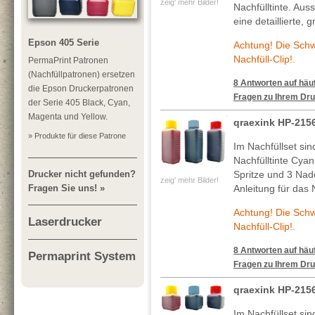
zeig' mehr Bilder!
Nachfülltinte. Au
eine detaillierte, 
Epson 405 Serie
Achtung! Die Sch
Nachfüll-Clip!.
PermaPrint Patronen
(Nachfüllpatronen) ersetzen
8 Antworten auf häuf
die Epson Druckerpatronen
Fragen zu Ihrem Dru
der Serie 405 Black, Cyan,
Magenta und Yellow.
qraexink HP-215
» Produkte für diese Patrone
Im Nachfüllset si
Nachfülltinte Cya
Drucker nicht gefunden?
Spritze und 3 Nade
zeig' mehr Bilder!
Fragen Sie uns! »
Anleitung für das 
Achtung! Die Sch
Laserdrucker
Nachfüll-Clip!.
8 Antworten auf häuf
Permaprint System
Fragen zu Ihrem Dru
qraexink HP-215
Im Nachfüllset si