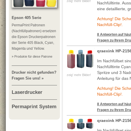
zeig' mehr Bilder!
Nachfülltinte. Au
eine detaillierte, 
Epson 405 Serie
Achtung! Die Sch
Nachfüll-Clip!.
PermaPrint Patronen
(Nachfüllpatronen) ersetzen
8 Antworten auf häuf
die Epson Druckerpatronen
Fragen zu Ihrem Dru
der Serie 405 Black, Cyan,
Magenta und Yellow.
qraexink HP-215
» Produkte für diese Patrone
Im Nachfüllset si
Nachfülltinte Cya
Drucker nicht gefunden?
Spritze und 3 Nade
zeig' mehr Bilder!
Fragen Sie uns! »
Anleitung für das 
Achtung! Die Sch
Laserdrucker
Nachfüll-Clip!.
8 Antworten auf häuf
Permaprint System
Fragen zu Ihrem Dru
qraexink HP-215
Im Nachfüllset si