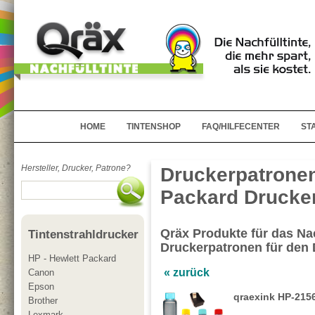
HOME
TINTENSHOP
FAQ/HILFECENTER
ST
Hersteller, Drucker, Patrone?
Druckerpatronen
Packard Drucker
Qräx Produkte für das Nac
Tintenstrahldrucker
Druckerpatronen für den
HP - Hewlett Packard
« zurück
Canon
Epson
qraexink HP-2156
Brother
Lexmark