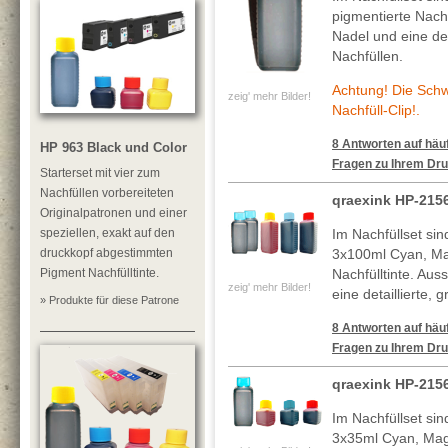
pigmentierte Nachf
Nadel und eine deta
Nachfüllen.
Achtung! Die Sch
zeig' mehr Bilder!
Nachfüll-Clip!.
8 Antworten auf häuf
HP 963 Black und Color
Fragen zu Ihrem Dru
Starterset mit vier zum
Nachfüllen vorbereiteten
qraexink HP-215
Originalpatronen und einer
speziellen, exakt auf den
Im Nachfüllset si
druckkopf abgestimmten
3x100ml Cyan, Ma
Pigment Nachfülltinte.
Nachfülltinte. Au
zeig' mehr Bilder!
eine detaillierte, 
» Produkte für diese Patrone
8 Antworten auf häuf
Fragen zu Ihrem Dru
qraexink HP-215
Im Nachfüllset si
3x35ml Cyan, Mag