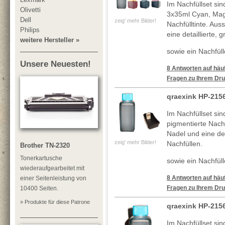
Im Nachfüllset si
Olivetti
3x35ml Cyan, Mag
Dell
zeig' mehr Bilder!
Nachfülltinte. Au
Philips
eine detaillierte, 
weitere Hersteller »
sowie ein Nachfüllc
Unsere Neuesten!
8 Antworten auf häuf
Fragen zu Ihrem Dru
qraexink HP-215
Im Nachfüllset si
pigmentierte Nachf
Nadel und eine deta
zeig' mehr Bilder!
Nachfüllen.
Brother TN-2320
Tonerkartusche
sowie ein Nachfüll
wiederaufgearbeitet mit
8 Antworten auf häuf
einer Seitenleistung von
Fragen zu Ihrem Dru
10400 Seiten.
» Produkte für diese Patrone
qraexink HP-215
Im Nachfüllset si