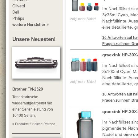
Olivetti
Im Nachfüllset si
Dell
3x35ml Cyan, Mag
Philips
zeig' mehr Bilder!
Nachfülltinte. Au
weitere Hersteller »
eine detaillierte, 
10 Antworten auf häu
Unsere Neuesten!
Fragen zu Ihrem Dru
qraexink HP-30X
Im Nachfüllset si
3x100ml Cyan, Ma
Nachfülltinte. Au
zeig' mehr Bilder!
eine detaillierte, 
Brother TN-2320
10 Antworten auf häu
Tonerkartusche
Fragen zu Ihrem Dru
wiederaufgearbeitet mit
einer Seitenleistung von
qraexink HP-30X
10400 Seiten.
Im Nachfüllset si
» Produkte für diese Patrone
pigmentierte Nachf
Nadel und eine deta