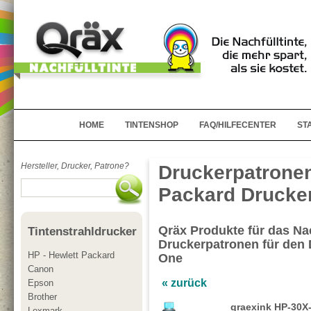
HOME
TINTENSHOP
FAQ/HILFECENTER
ST
Hersteller, Drucker, Patrone?
Druckerpatronen
Packard Drucker
Qräx Produkte für das Nac
Tintenstrahldrucker
Druckerpatronen für den 
HP - Hewlett Packard
One
Canon
« zurück
Epson
Brother
qraexink HP-30X
Lexmark