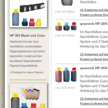
Nachfüllen.
10 Antworten auf häu
zeig' mehr Bilder!
Fragen zu Ihrem Dru
qraexink HP-30X
Im Nachfüllset si
HP 963 Black und Color
zeig' mehr Bilder!
Nachfülltinte Cya
Spritze und 3 Nade
Starterset mit vier zum
Anleitung für das 
Nachfüllen vorbereiteten
Originalpatronen und einer
10 Antworten auf häu
speziellen, exakt auf den
Fragen zu Ihrem Dru
druckkopf abgestimmten
Pigment Nachfülltinte.
qraexink HP-30X
» Produkte für diese Patrone
Im Nachfüllset si
Nachfülltinte Cya
Spritze und 3 Nade
zeig' mehr Bilder!
Anleitung für das 
10 Antworten auf häu
Fragen zu Ihrem Dru