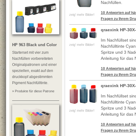
Nachfüllen.
10 Antworten auf häu
zeig' mehr Bilder!
Fragen zu Ihrem Dru
qraexink HP-30X
Im Nachfüllset si
HP 963 Black und Color
zeig' mehr Bilder!
Nachfülltinte Cya
Spritze und 3 Nade
Starterset mit vier zum
Anleitung für das 
Nachfüllen vorbereiteten
Originalpatronen und einer
10 Antworten auf häu
speziellen, exakt auf den
Fragen zu Ihrem Dru
druckkopf abgestimmten
Pigment Nachfülltinte.
qraexink HP-30X
» Produkte für diese Patrone
Im Nachfüllset si
Nachfülltinte Cya
Spritze und 3 Nade
zeig' mehr Bilder!
Anleitung für das 
10 Antworten auf häu
Fragen zu Ihrem Dru