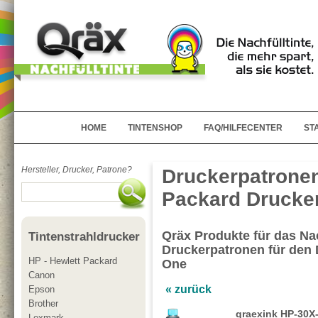
HOME
TINTENSHOP
FAQ/HILFECENTER
ST
Hersteller, Drucker, Patrone?
Druckerpatronen
Packard Drucker
Qräx Produkte für das Nac
Tintenstrahldrucker
Druckerpatronen für den D
HP - Hewlett Packard
One
Canon
« zurück
Epson
Brother
qraexink HP-30X
Lexmark