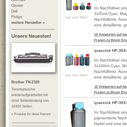
Olivetti
Im Nachfüllset si
Dell
3x35ml Cyan, Mag
Philips
zeig' mehr Bilder!
Nachfülltinte. Au
weitere Hersteller »
eine detaillierte, 
10 Antworten auf häu
Unsere Neuesten!
Fragen zu Ihrem Dru
qraexink HP-30X
Im Nachfüllset si
3x100ml Cyan, Ma
Nachfülltinte. Au
zeig' mehr Bilder!
eine detaillierte, 
Brother TN-2320
10 Antworten auf häu
Tonerkartusche
Fragen zu Ihrem Dru
wiederaufgearbeitet mit
einer Seitenleistung von
qraexink HP-30X
10400 Seiten.
Im Nachfüllset si
» Produkte für diese Patrone
pigmentierte Nachf
Nadel und eine deta