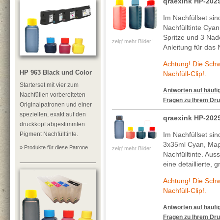
qraexink HP-20
Im Nachfüllset si
Nachfülltinte Cya
Spritze und 3 Nade
zeig' mehr Bilder!
Anleitung für das 
Achtung! Die Sch
HP 963 Black und Color
Nachfüll-Clip!.
Starterset mit vier zum
Antworten auf häufig
Nachfüllen vorbereiteten
Fragen zu Ihrem Dru
Originalpatronen und einer
speziellen, exakt auf den
qraexink HP-202
druckkopf abgestimmten
Pigment Nachfülltinte.
Im Nachfüllset si
3x35ml Cyan, Mag
» Produkte für diese Patrone
zeig' mehr Bilder!
Nachfülltinte. Au
eine detaillierte, 
Achtung! Die Sch
Nachfüll-Clip!.
Antworten auf häufig
Fragen zu Ihrem Dru