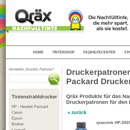
HOME
TINTENSHOP
FAQ/HILFECENTER
ST
Hersteller, Drucker, Patrone?
Druckerpatronen
Packard Drucker
Qräx Produkte für das Nac
Tintenstrahldrucker
Druckerpatronen für den 
HP - Hewlett Packard
« zurück
Canon
Epson
qraexink HP-202
Brother
Lexmark