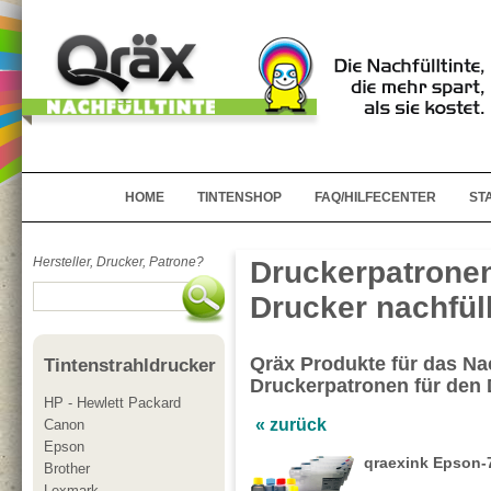
HOME
TINTENSHOP
FAQ/HILFECENTER
ST
Hersteller, Drucker, Patrone?
Druckerpatronen
Drucker nachfül
Qräx Produkte für das Nac
Tintenstrahldrucker
Druckerpatronen für de
HP - Hewlett Packard
« zurück
Canon
Epson
qraexink Epson-7
Brother
Lexmark