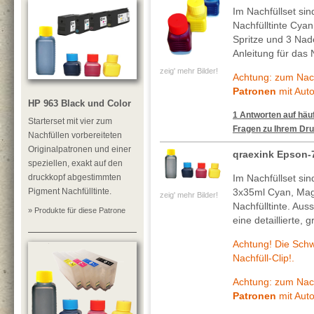
Im Nachfüllset si
Nachfülltinte Cya
Spritze und 3 Nade
Anleitung für das 
zeig' mehr Bilder!
Achtung: zum Nach
Patronen
mit Auto
HP 963 Black und Color
1 Antworten auf häuf
Starterset mit vier zum
Fragen zu Ihrem Dru
Nachfüllen vorbereiteten
Originalpatronen und einer
qraexink Epson-
speziellen, exakt auf den
druckkopf abgestimmten
Im Nachfüllset si
Pigment Nachfülltinte.
3x35ml Cyan, Mag
zeig' mehr Bilder!
Nachfülltinte. Au
» Produkte für diese Patrone
eine detaillierte, 
Achtung! Die Sch
Nachfüll-Clip!.
Achtung: zum Nach
Patronen
mit Auto