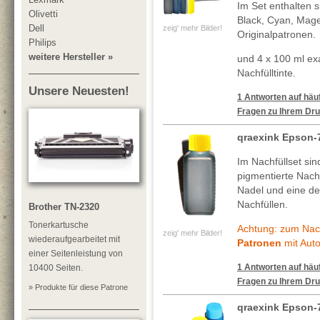
Im Set enthalten 
Olivetti
Black, Cyan, Mage
Dell
zeig' mehr Bilder!
Originalpatronen.
Philips
weitere Hersteller »
und 4 x 100 ml ex
Nachfülltinte.
Unsere Neuesten!
1 Antworten auf häuf
Fragen zu Ihrem Dru
qraexink Epson-
Im Nachfüllset si
pigmentierte Nachf
Nadel und eine deta
Nachfüllen.
Brother TN-2320
Tonerkartusche
Achtung: zum Nach
zeig' mehr Bilder!
wiederaufgearbeitet mit
Patronen
mit Auto
einer Seitenleistung von
1 Antworten auf häuf
10400 Seiten.
Fragen zu Ihrem Dru
» Produkte für diese Patrone
qraexink Epson-