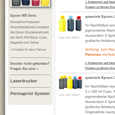
1 Antworten auf häuf
Fragen zu Ihrem Dru
Epson 405 Serie
qraexink Epson-
PermaPrint Patronen
Im Nachfüllset si
(Nachfüllpatronen) ersetzen
pigmentierte Nachf
die Epson Druckerpatronen
Ausserdem 3 Spritz
der Serie 405 Black, Cyan,
zeig' mehr Bilder!
grafische Anleitun
Magenta und Yellow.
Achtung: zum Nach
» Produkte für diese Patrone
Patronen
mit Auto
1 Antworten auf häuf
Drucker nicht gefunden?
Fragen zu Ihrem Dru
Fragen Sie uns! »
qraexink Epson-
Laserdrucker
Im Nachfüllset si
3 x 100 ml Cyan, 
Permaprint System
zeig' mehr Bilder!
pigmentiterte Nachf
Ausserdem 4 Spritz
grafische Anleitun
Originaltinte nach