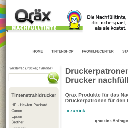
HOME
TINTENSHOP
FAQ/HILFECENTER
ST
Hersteller, Drucker, Patrone?
Druckerpatrone
Drucker nachfül
Qräx Produkte für das Nac
Tintenstrahldrucker
Druckerpatronen für den
HP - Hewlett Packard
« zurück
Canon
Epson
qraexink Anfrage
Brother
Lexmark