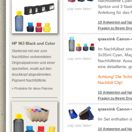
Nachfülltinte Cya
Spritze und 3 Nade
zeig' mehr Bilder!
Anleitung für das 
10 Antworten auf häu
Fragen zu Ihrem Dru
qraexink Canon-
HP 963 Black und Color
Im Nachfüllset si
Starterset mit vier zum
3x35ml Cyan, Mag
Nachfüllen vorbereiteten
zeig' mehr Bilder!
Nachfülltinte. Au
Originalpatronen und einer
eine detaillierte, 
speziellen, exakt auf den
druckkopf abgestimmten
Achtung! Die Sch
Pigment Nachfülltinte.
Nachfüll-Clip!.
» Produkte für diese Patrone
10 Antworten auf häu
Fragen zu Ihrem Dru
qraexink Canon-
Im Set enthalten is
zeig' mehr Bilder!
10 Antworten auf häu