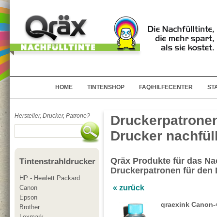
HOME
TINTENSHOP
FAQ/HILFECENTER
ST
Hersteller, Drucker, Patrone?
Druckerpatrone
Drucker nachfül
Qräx Produkte für das Nac
Tintenstrahldrucker
Druckerpatronen für den
HP - Hewlett Packard
« zurück
Canon
Epson
qraexink Canon-
Brother
Lexmark