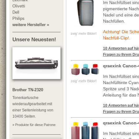
Im Nachfüllset si
Olivetti
pigmentierte Nachf
Dell
Nadel und eine deta
Philips
Nachfüllen.
weitere Hersteller »
Achtung! Die Sch
zeig' mehr Bilder!
Nachfüll-Clip!.
Unsere Neuesten!
10 Antworten auf häu
Fragen zu Ihrem Dru
qraexink Canon-
Im Nachfüllset si
zeig' mehr Bilder!
Nachfülltinte Cya
Spritze und 3 Nade
Brother TN-2320
Anleitung für das 
Tonerkartusche
wiederaufgearbeitet mit
10 Antworten auf häu
einer Seitenleistung von
Fragen zu Ihrem Dru
10400 Seiten.
qraexink Canon-
» Produkte für diese Patrone
Im Nachfüllset si