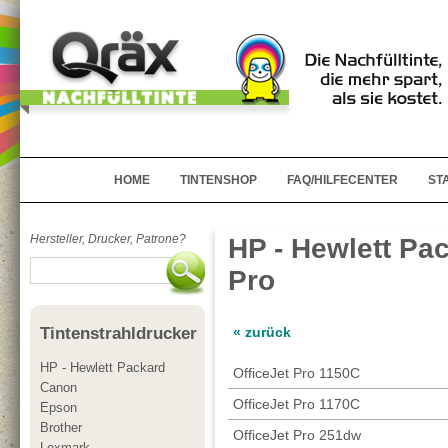
HOME
TINTENSHOP
FAQ/HILFECENTER
ST
Hersteller, Drucker, Patrone?
HP - Hewlett Pac
Pro
« zurück
Tintenstrahldrucker
HP - Hewlett Packard
OfficeJet Pro 1150C
Canon
OfficeJet Pro 1170C
Epson
Brother
OfficeJet Pro 251dw
Lexmark