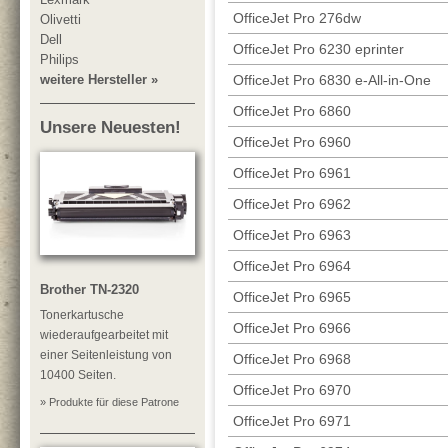
OfficeJet Pro 276dw
Olivetti
Dell
OfficeJet Pro 6230 eprinter
Philips
OfficeJet Pro 6830 e-All-in-One
weitere Hersteller »
OfficeJet Pro 6860
Unsere Neuesten!
OfficeJet Pro 6960
OfficeJet Pro 6961
OfficeJet Pro 6962
OfficeJet Pro 6963
OfficeJet Pro 6964
Brother TN-2320
OfficeJet Pro 6965
Tonerkartusche
OfficeJet Pro 6966
wiederaufgearbeitet mit
einer Seitenleistung von
OfficeJet Pro 6968
10400 Seiten.
OfficeJet Pro 6970
» Produkte für diese Patrone
OfficeJet Pro 6971