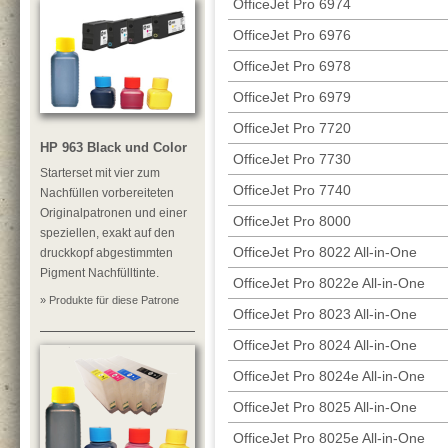
OfficeJet Pro 6974
OfficeJet Pro 6976
OfficeJet Pro 6978
OfficeJet Pro 6979
OfficeJet Pro 7720
HP 963 Black und Color
OfficeJet Pro 7730
Starterset mit vier zum
OfficeJet Pro 7740
Nachfüllen vorbereiteten
Originalpatronen und einer
OfficeJet Pro 8000
speziellen, exakt auf den
OfficeJet Pro 8022 All-in-One
druckkopf abgestimmten
Pigment Nachfülltinte.
OfficeJet Pro 8022e All-in-One
» Produkte für diese Patrone
OfficeJet Pro 8023 All-in-One
OfficeJet Pro 8024 All-in-One
OfficeJet Pro 8024e All-in-One
OfficeJet Pro 8025 All-in-One
OfficeJet Pro 8025e All-in-One