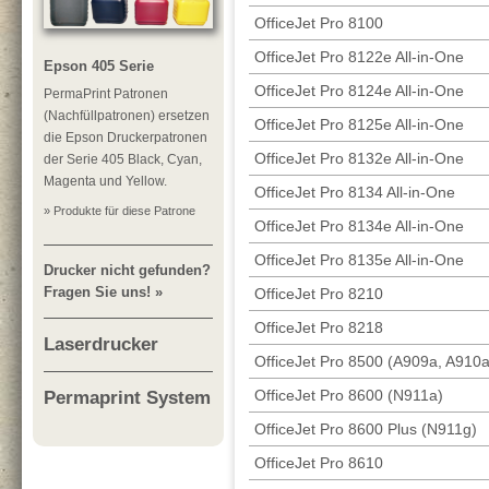
OfficeJet Pro 8100
OfficeJet Pro 8122e All-in-One
Epson 405 Serie
OfficeJet Pro 8124e All-in-One
PermaPrint Patronen
(Nachfüllpatronen) ersetzen
OfficeJet Pro 8125e All-in-One
die Epson Druckerpatronen
OfficeJet Pro 8132e All-in-One
der Serie 405 Black, Cyan,
Magenta und Yellow.
OfficeJet Pro 8134 All-in-One
» Produkte für diese Patrone
OfficeJet Pro 8134e All-in-One
OfficeJet Pro 8135e All-in-One
Drucker nicht gefunden?
Fragen Sie uns! »
OfficeJet Pro 8210
OfficeJet Pro 8218
Laserdrucker
OfficeJet Pro 8500 (A909a, A910
OfficeJet Pro 8600 (N911a)
Permaprint System
OfficeJet Pro 8600 Plus (N911g)
OfficeJet Pro 8610