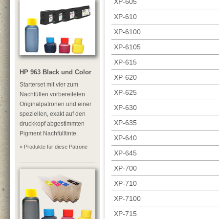
XP-605
XP-610
XP-6100
XP-6105
XP-615
HP 963 Black und Color
XP-620
Starterset mit vier zum
XP-625
Nachfüllen vorbereiteten
Originalpatronen und einer
XP-630
speziellen, exakt auf den
XP-635
druckkopf abgestimmten
Pigment Nachfülltinte.
XP-640
» Produkte für diese Patrone
XP-645
XP-700
XP-710
XP-7100
XP-715