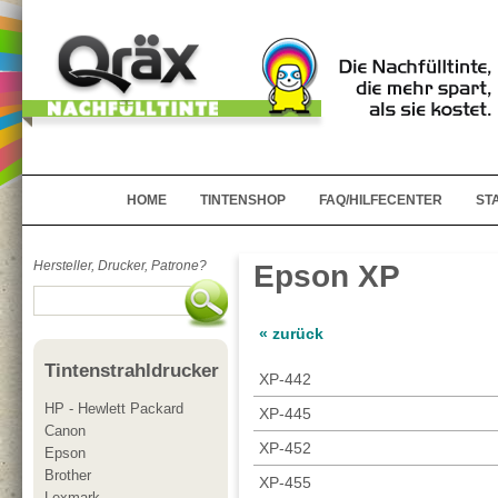
HOME
TINTENSHOP
FAQ/HILFECENTER
ST
Hersteller, Drucker, Patrone?
Epson XP
« zurück
Tintenstrahldrucker
XP-442
HP - Hewlett Packard
XP-445
Canon
XP-452
Epson
Brother
XP-455
Lexmark