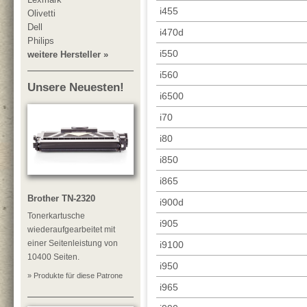
i455
Olivetti
Dell
i470d
Philips
i550
weitere Hersteller »
i560
Unsere Neuesten!
i6500
i70
i80
i850
i865
Brother TN-2320
i900d
Tonerkartusche
i905
wiederaufgearbeitet mit
einer Seitenleistung von
i9100
10400 Seiten.
i950
» Produkte für diese Patrone
i965