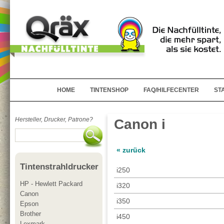
HOME
TINTENSHOP
FAQ/HILFECENTER
ST
Hersteller, Drucker, Patrone?
Canon i
« zurück
Tintenstrahldrucker
i250
HP - Hewlett Packard
i320
Canon
i350
Epson
Brother
i450
Lexmark