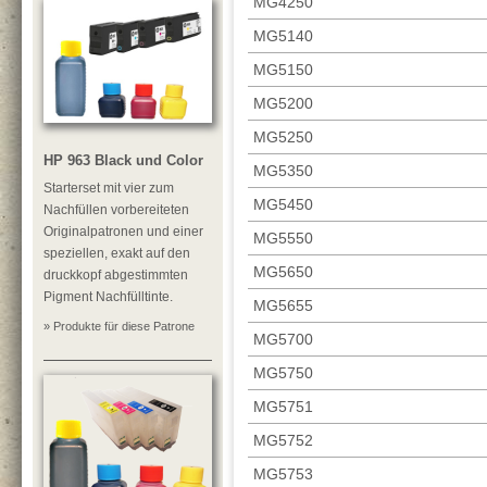
MG4250
MG5140
MG5150
MG5200
MG5250
HP 963 Black und Color
MG5350
Starterset mit vier zum
MG5450
Nachfüllen vorbereiteten
Originalpatronen und einer
MG5550
speziellen, exakt auf den
MG5650
druckkopf abgestimmten
Pigment Nachfülltinte.
MG5655
» Produkte für diese Patrone
MG5700
MG5750
MG5751
MG5752
MG5753