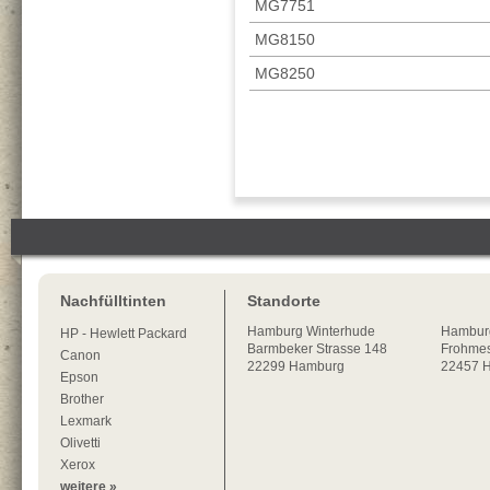
MG7751
MG8150
MG8250
Nachfülltinten
Standorte
Hamburg
Winterhude
Hambur
HP - Hewlett Packard
Barmbeker Strasse 148
Frohmes
Canon
22299
Hamburg
22457 
Epson
Brother
Lexmark
Olivetti
Xerox
weitere »