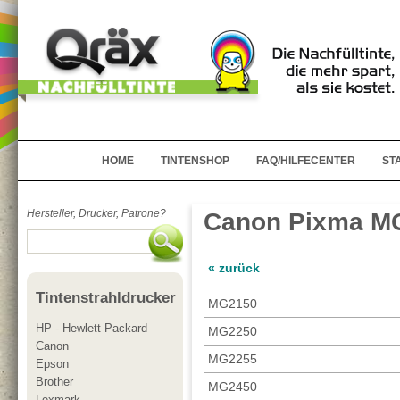
HOME
TINTENSHOP
FAQ/HILFECENTER
ST
Hersteller, Drucker, Patrone?
Canon Pixma M
« zurück
Tintenstrahldrucker
MG2150
HP - Hewlett Packard
MG2250
Canon
MG2255
Epson
Brother
MG2450
Lexmark